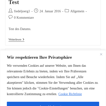
Test
fiedeljoerg1
24. Januar 2016
Allgemein
0 Kommentare
Test des Datums.
Weiterlesen
Hallo Welt!
Wir respektieren Ihre Privatsphäre
fiedeljoerg1
22. Dezember 2015
Allgemein
Wir verwenden Cookies auf unserer Website, um Ihnen das
0 Kommentare
relevanteste Erlebnis zu bieten, indem wir Ihre Präferenzen
speichern und Besuche wiederholen. Indem Sie auf „Alle
Willkommen zur deutschen Version von WordPress. Dies ist der
akzeptieren“ klicken, stimmen Sie der Verwendung aller Cookies zu.
erste Beitrag. Du kannst ihn bearbeiten oder löschen. Und dann
Sie können jedoch die "Cookie-Einstellungen" besuchen, um eine
starte mit dem Schreiben!
kontrollierte Zustimmung zu erteilen.
Cookie Richtlinie
Weiterlesen